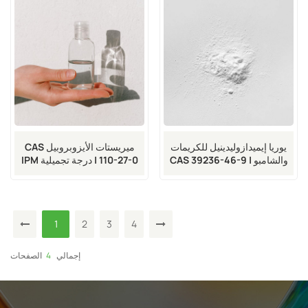
يوريا إيميدازوليدينيل للكريمات
ميريستات الأيزوبروبيل CAS
والشامبو | CAS 39236-46-9
110-27-0 | درجة تجميلية IPM
1
2
3
4
إجمالي
4
الصفحات