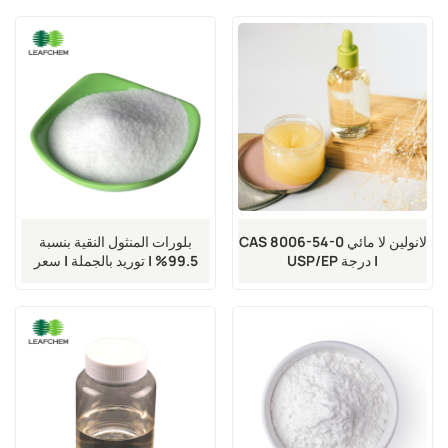
لانولين لا مائي CAS 8006-54-0
بلورات المنثول النقية بنسبة
| درجة USP/EP
99.5% | توريد بالجملة | سعر
المصنع