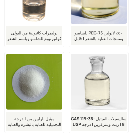
٥٠٪ لانولين PEG-75 للشامبو
بوليمرات كاتيونية من البولي
ومنتجات العناية بالشعر | قابل
كواتيرنيوم للشامبو وبلسم الشعر
للذوبان في الماء
ساليسيلات الميثيل CAS 119-36-
ميثيل بارابين من الدرجة
8 | زيت وينترغرين | درجة USP
التجميلية للعناية بالبشرة والعناية
الشخصية | CAS 99-76-3