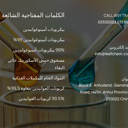
الكلمات المفتاحية الشائعة
CALL ANY TI
بيكربونات أمينوغوانيدين
بيكربونات أمينوغوانيدين 99%
د إلكتروني
99% بيكربونات أمينوغوانيدين
info@leafchem.c
مسحوق حمض الأسكوربيك عالي
النقاء
المواد الخام للمكملات الغذائية
وان
Block E, Anhuiland, Qiansh
كربونات الغوانيدين بنقاوة 99.5%
Road, Hefei, Anhui Provinc
99.5% كربونات الغوانيدين
230022 Chi