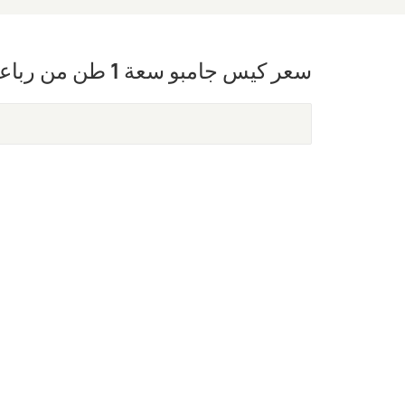
سعر كيس جامبو سعة 1 طن من رباعي صوديوم EDTA، وزن 25 كجم