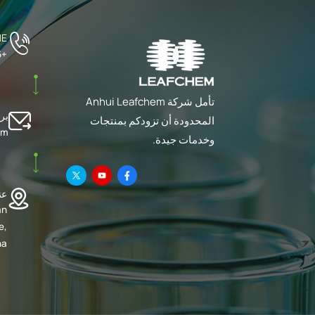
ME
+86 551 63502023
تأمل شركة Anhui Leafchem
بري
المحدودة أن تزودكم بمنتجات
om
وخدمات جيدة.
عن
an
e,
na