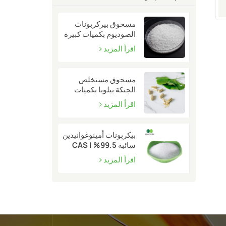
مسحوق بيركربونات
الصوديوم بكميات كبيرة
| CAS 15630-89-4
اقرأ المزيد
مسحوق مستخلص
الجنكة بيلوبا بكميات
كبيرة | CAS 90045-
اقرأ المزيد
36-6
بيكربونات أمينوغوانيدين
سائبة 99.5% | CAS
2582-30-1
اقرأ المزيد