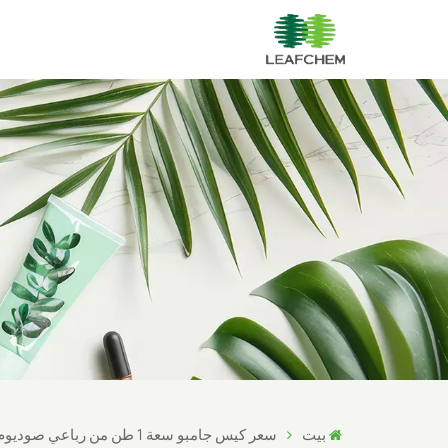
بيت
سعر كيس جامبو سعة 1 طن من رباعي صوديوم EDTA، وزن 25 كجم