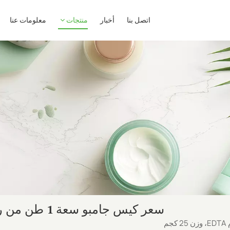
اتصل بنا
أخبار
منتجات
معلومات عنا
سعر كيس جامبو سعة 1 طن من رباعي صوديوم EDTA، وزن 25 كجم