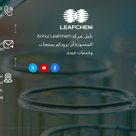
ME
+86 551 63502023
تأمل شركة Anhui Leafchem
بري
المحدودة أن تزودكم بمنتجات
om
وخدمات جيدة.
عن
an
e,
na