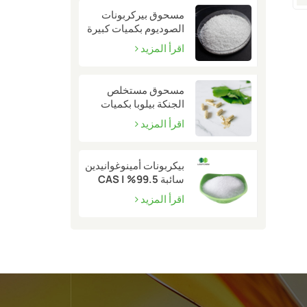
مسحوق بيركربونات
الصوديوم بكميات كبيرة
| CAS 15630-89-4
اقرأ المزيد
مسحوق مستخلص
الجنكة بيلوبا بكميات
كبيرة | CAS 90045-
اقرأ المزيد
36-6
بيكربونات أمينوغوانيدين
سائبة 99.5% | CAS
2582-30-1
اقرأ المزيد