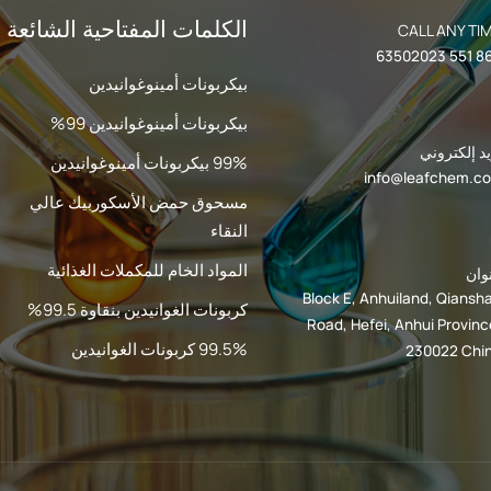
الكلمات المفتاحية الشائعة
CALL ANY TI
بيكربونات أمينوغوانيدين
بيكربونات أمينوغوانيدين 99%
د إلكتروني
99% بيكربونات أمينوغوانيدين
info@leafchem.c
مسحوق حمض الأسكوربيك عالي
النقاء
المواد الخام للمكملات الغذائية
وان
Block E, Anhuiland, Qiansh
كربونات الغوانيدين بنقاوة 99.5%
Road, Hefei, Anhui Provinc
99.5% كربونات الغوانيدين
230022 Chi