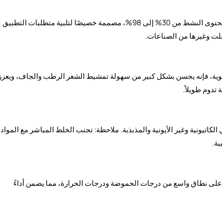
نقدم كلوريد السيتريمونيوم بمجموعة كاملة من درجات المحتوى النشط من 30% إلى 98%، مصممة خصيصًا لتلبية متطلبات التطبيق
لت وغيرها من الصناعات.
القوية، فإنه يحسن بشكل كبير من سهولة تمشيط الشعر الرطب والجاف، ويعزز
تدوم طويلاً.
الكاتيونية وغير الأيونية والمذبذبة. ملاحظة: تجنب الخلط المباشر مع المواد
بة.
 على نطاق واسع من درجات الحموضة ودرجات الحرارة، مما يضمن أداءً