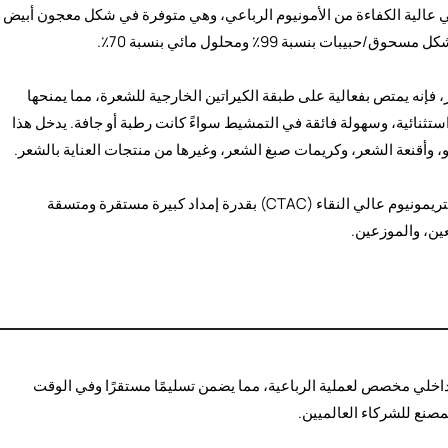
فضة للتوتر السطحي عالية الكفاءة من الأمونيوم الرباعي، وهي متوفرة في شكل معجون أبيض
 بنسبة 99٪ ومحلول مائي بنسبة 70٪.
 فإنه يمتص بفعالية على طبقة الكيراتين الخارجية للشعرة، مما يمنحها
ستثنائية، وسهولة فائقة في التمشيط سواءً كانت رطبة أو جافة. يدخل هذا
 وأقنعة الشعر، وكريمات صبغ الشعر، وغيرها من منتجات العناية بالشعر.
بصفتنا شركة تصنيع مصادر محترفة، فإننا نوفر كلوريد السيتريمونيوم عالي النقاء (CTAC) بقدرة إمداد كبيرة مستقرة ومتسقة
ين، والموزعين.
داخلي مخصص لعملية الرباعية، مما يضمن تسليمًا مستقرًا وفي الوقت
لمصنع للشركاء العالميين.