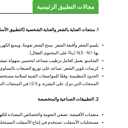
مجالات التطبيق الرئيسية
1. منتجات العناية بالشعر والعناية الشخصية (التطبيق الأساسي)
بلسم الشعر وأقنعة الشعر: يمنح الشعر نعومةً، ويمنع الكه
بها: 1% - 3% (بناءً على المحتوى الفعال).
الشامبو: يعمل كعامل ترطيب مساعد لتحسين سهولة تمش
كريمات تلوين الشعر: تساعد على توزيع الصبغات بالتساوي 
المنتجات التي تترك على البشرة، و 2.5٪ في المنتجات التي تشطف (على شكل كلوريد سيتيل/ستيريل ثلاثي ميثيل الأمونيوم).
2. التطبيقات الصناعية والمتخصصة
منعمات الأقمشة: تضفي النعومة والخصائص المضادة للكهرب
مستحلبات الأسفلت: تستخدم في إنتاج الأسفلت المستحلب ال