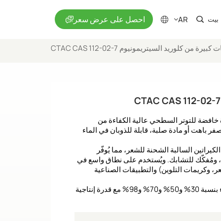
احصل على عرض سعر
AR
بيت
يرة من كلوريد السيتريمونيوم CTAC CAS 112-02-7
en
fr
ru
نيوم (CTAC، CAS 112-02-7) هو مادة خافضة للتوتر السطحي عالية الكفاءة من
es
ر باهت أو مادة صلبة، قابلة للذوبان في الماء
الكيراتين السالبة الشحنة للشعر، مما يُوفّر
ja
، ومُفكّك للتشابك. ويُستخدم على نطاق واسع في
ر، وكريمات التلوين) والتطبيقات الصناعية
ar
بصفتنا شركة مصنعة للمواد الخام، فإننا نوفر درجات نقاء بنسبة 30% و50% و70% و98% مع قدرة إنتاجية