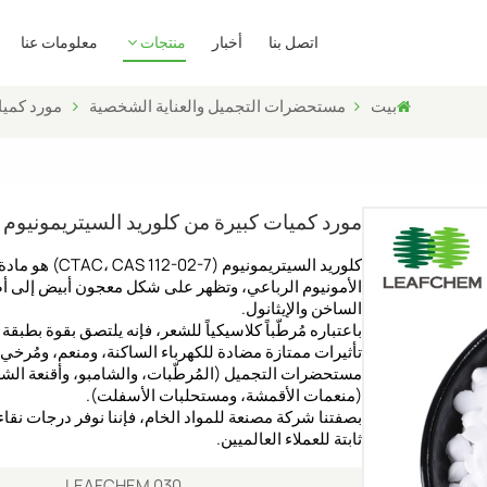
اتصل بنا
أخبار
منتجات
معلومات عنا
بيت
مستحضرات التجميل والعناية الشخصية
مورد كميات كب
مورد كميات كبيرة من كلوريد السيتريمونيوم CTAC CAS 112-02-7
كلوريد السيتريمو
الأمونيوم الرباعي، وتظهر على شكل معجون أبيض إلى أصف
الساخن والإيثانول.
باعتباره مُرطّباً كلاسيكياً للشعر، فإنه يلتصق بقوة بطبقة 
تأثيرات ممتازة مضادة للكهرباء الساكنة، ومنعم، ومُرخي
مستحضرات التجميل (المُرطّبات، والشامبو، وأقنعة الشع
(منعمات الأقمشة، ومستحلبات الأسفلت).
ثابتة للعملاء العالميين.
LEAFCHEM 030