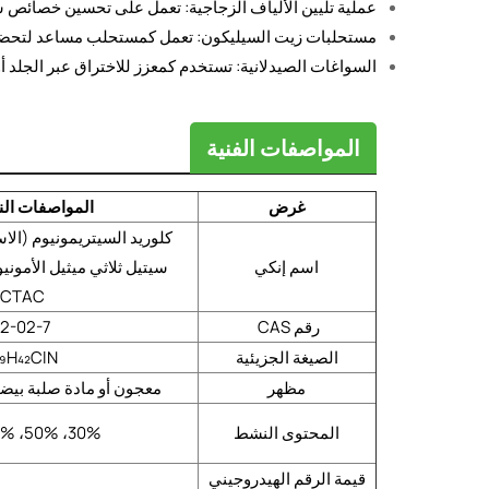
عملية تليين الألياف الزجاجية: تعمل على تحسين خصائص سط
مستحلبات زيت السيليكون: تعمل كمستحلب مساعد لتحضي
السواغات الصيدلانية: تستخدم كمعزز للاختراق عبر الجلد أ
المواصفات الفنية
غرض
المواصفات الن
كلوريد السيتريمونيوم (الاس
اسم إنكي
سيتيل ثلاثي ميثيل الأمونيو
CTAC)
رقم CAS
12-02-7
الصيغة الجزيئية
₉H₄₂ClN
مظهر
معجون أو مادة صلبة بيضا
المحتوى النشط
30%، 50%، 70%، 98%
قيمة الرقم الهيدروجيني