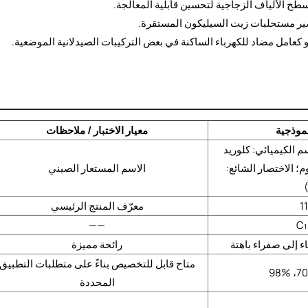
ح الألياف الزجاجية لتحسين قابلية المعالجة.
ر مستحلبات زيت السيليكون المستقرة.
و كعامل مضاد للكهرباء الساكنة في بعض التركيبات الصيدلانية الموضعية.
موذجية
معيار الاختبار / ملاحظات
م الكيميائي: كلوريد
م؛ الاختصار الشائع:
الاسم المستعار الصيني
1
معرّف المنتج الرئيسي
——
C₁
ء إلى صفراء باهتة
رائحة مميزة
متاح
قابل للتخصيص بناءً على متطلبات التطبيق
المحددة