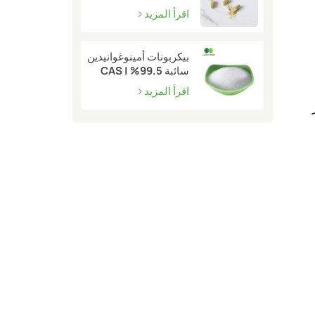
كبيرة | CAS 90045-
اقرأ المزيد
36-6
بيكربونات أمينوغوانيدين
سائبة 99.5% | CAS
2582-30-1
اقرأ المزيد