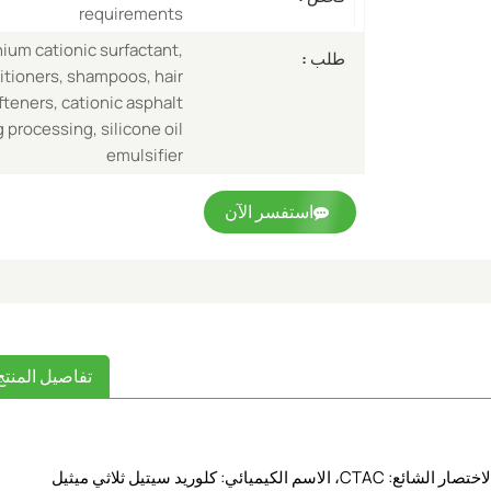
requirements
ium cationic surfactant,
طلب :
ditioners, shampoos, hair
fteners, cationic asphalt
g processing, silicone oil
emulsifier
استفسر الآن
تفاصيل المنتج
كلوريد السيتريمونيوم (اسم INCI: كلوريد السيتريمونيوم، الاختصار الشائع: CTAC، الاسم الكيميائي: كلوريد سيتيل ثلاثي ميثيل